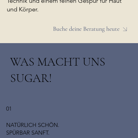
Technik und einem feinen Gespür für Haut
und Körper.
Buche deine Beratung heute
WAS MACHT UNS
SUGAR!
01
NATÜRLICH SCHÖN.
SPÜRBAR SANFT.