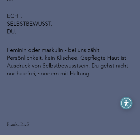
ECHT.
SELBSTBEWUSST.
DU.
Feminin oder maskulin - bei uns zählt
Persönlichkeit, kein Klischee. Gepflegte Haut ist
Ausdruck von Selbstbewusstsein. Du gehst nicht
nur haarfrei, sondern mit Haltung.
Franka Rieß