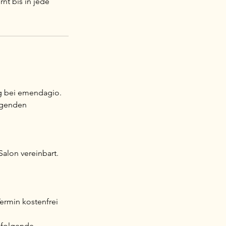
rnt bis in jede
ng bei emendagio.
olgenden
Salon vereinbart.
ermin kostenfrei
 folgende