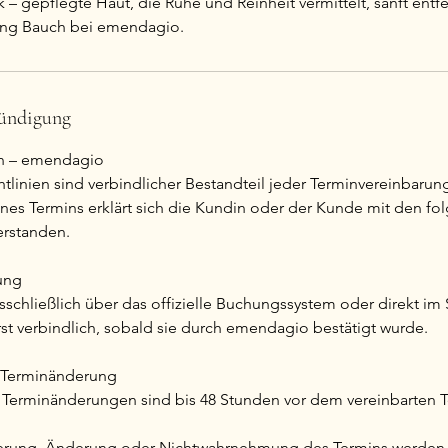
 – gepflegte Haut, die Ruhe und Reinheit vermittelt, sanft entfe
nung Bauch bei emendagio.
ündigung
en – emendagio
tlinien sind verbindlicher Bestandteil jeder Terminvereinbaru
nes Termins erklärt sich die Kundin oder der Kunde mit den f
rstanden.
ung
schließlich über das offizielle Buchungssystem oder direkt im 
rst verbindlich, sobald sie durch emendagio bestätigt wurde.
d Terminänderung
Terminänderungen sind bis 48 Stunden vor dem vereinbarten T
nierung, Änderung oder Nichtwahrnehmung des Termins werden