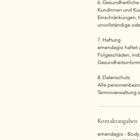
6. Gesundheitlich
Kundinnen und Kun
Einschränkungen, H
unvollständige od
7. Haftung
emendagio haftet au
Folgeschäden, ins
Gesundheitsinforma
8. Datenschutz
Alle personenbezog
Terminverwaltung s
Kontaktangaben
emendagio - Body S