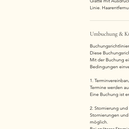
Glätte mit Ausdruck
Linie. Haarentfer
Umbuchung & K
Buchungsrichtlini
Diese Buchungsrich
Mit der Buchung ei
Bedingungen einve
1. Terminvereinbar
Termine werden aus
Eine Buchung ist e
2. Stornierung un
Stornierungen und 
möglich.
Bei späterer Stor