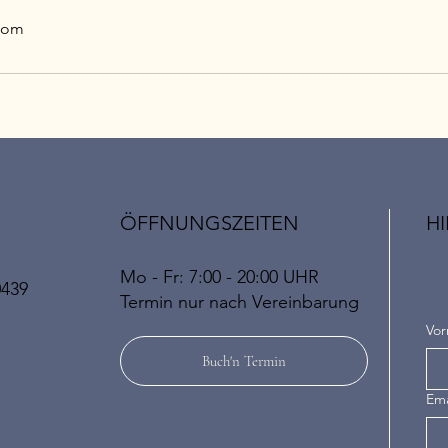
com
ÖFFNUNGSZEITEN
HI
Mo - Fr: 7:00 - 20:00 UHR
0439
​​Termin nur nach Vereinbarung
Vo
Buch'n Termin
Ema