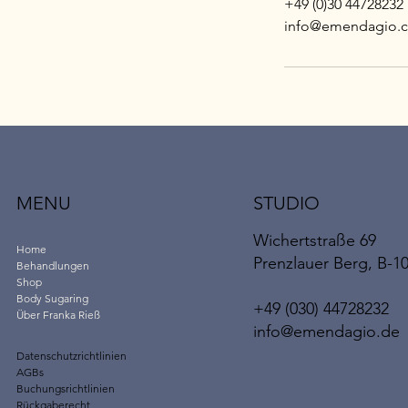
+49 (0)30 44728232
info@emendagio.
MENU
STUDIO
Wichertstraße 69
Home
Prenzlauer Berg, B-1
Behandlungen
Shop
Body Sugaring
+49 (030) 44728232
Über Franka Rieß
info@emendagio.de
Datenschutzrichtlinien
AGBs
Buchungsrichtlinien
Rückgaberecht