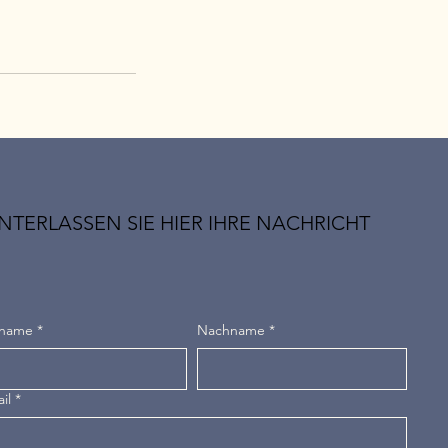
NTERLASSEN SIE HIER IHRE NACHRICHT
rname
*
Nachname
*
il
*