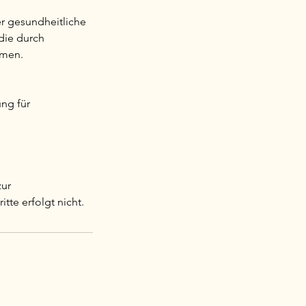
r gesundheitliche
die durch
mmen.
ung für
zur
te erfolgt nicht.