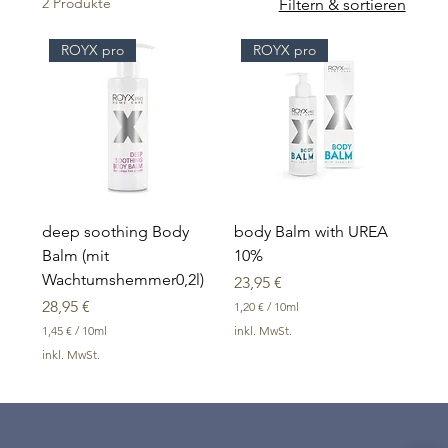
2 Produkte
Filtern & sortieren
ROYX pro
ROYX pro
deep soothing Body
body Balm with UREA
Balm (mit
10%
Wachtumshemmer0,2l)
Preis
23,95 €
Preis
28,95 €
1,20 €
/
10ml
1
1,45 €
/
10ml
inkl. MwSt.
,
1
inkl. MwSt.
2
,
0
4
5
€
p
€
r
p