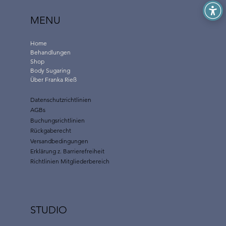
o
r
1
o
0
MENU
1
M
0
i
M
l
Home
i
l
Behandlungen
l
i
Shop
l
l
i
Body Sugaring
i
l
Über Franka Rieß
t
i
e
t
r
Datenschutzrichtlinien
e
AGBs
r
Buchungsrichtlinien
Rückgaberecht
Versandbedingungen
Erklärung z. Barrierefreiheit
Richtlinien Mitgliederbereich
STUDIO