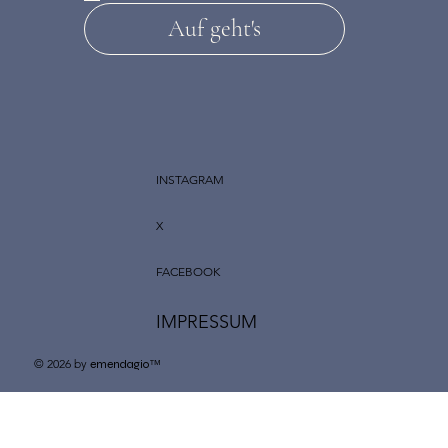
Auf geht's
INSTAGRAM
X
FACEBOOK
IMPRESSUM
© 2026 by
™
emendagio